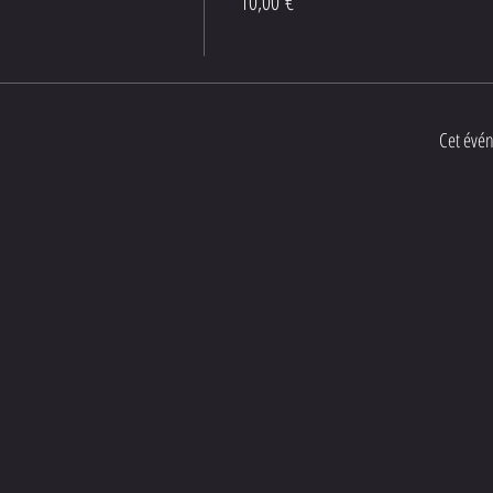
10,00 €
Cet évé