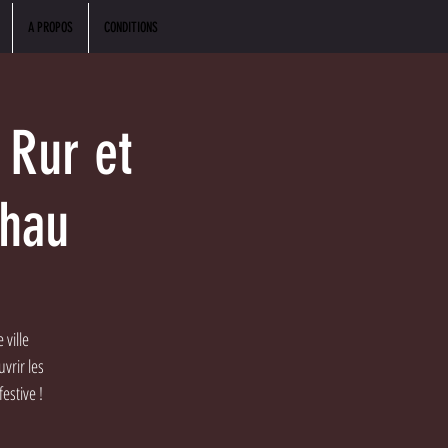
A PROPOS
CONDITIONS
 Rur et
chau
 ville
vrir les
estive !