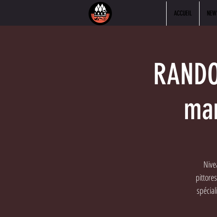
ACCUEIL
NEW
RANDO 
mar
Nivea
pittore
spécial