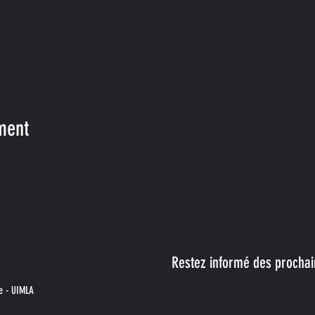
ment
Restez informé des prochain
e
- UIMLA