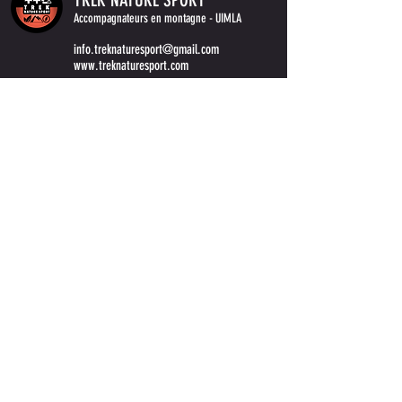
Accompagnateurs
en montagne
- UIMLA
info.treknaturesport@gmail.com
www.treknaturesport.com
BE
0694.893.251
Conditions de vente
Restez informé des prochaines activités