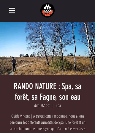
RANDO NATURE : Spa, sa
forêt, sa Fagne, son eau
dim. 02 oct.
  |  
Spa
Guide Vincent | A travers cette randonnée, nous allons
parcourir les différents curiosités de Spa. Une forêt et un
arboretum unique, une Fagne qui n'a rien à envier à ses