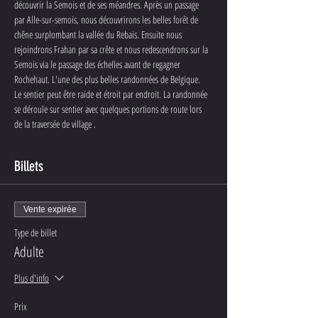
découvrir la Semois et de ses méandres. Après un passage 
par Alle-sur-semois, nous découvrirons les belles forêt de 
chêne surplombant la vallée du Rebais. Ensuite nous 
rejoindrons Frahan par sa crête et nous redescendrons sur la 
Semois via le passage des échelles avant de regagner 
Rochehaut. L'une des plus belles randonnées de Belgique.
Le sentier peut être raide et étroit par endroit. La randonnée 
se déroule sur sentier avec quelques portions de route lors 
de la traversée de village .
Billets
Vente expirée
Type de billet
Adulte
Plus d'info
Prix