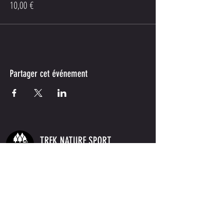
10,00 €
Partager cet événement
TREK NATURE SPORT
Accompagnateurs
en montagne
- UIMLA
info.treknaturesport@gmail.com
www.treknaturesport.com
BE
0694.893.251
Conditions de vente