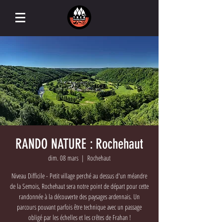
RANDO NATURE : Rochehaut
dim. 08 mars
  |  
Rochehaut
Niveau Difficile - Petit village perché au dessus d'un méandre
de la Semois, Rochehaut sera notre point de départ pour cette
randonnée à la découverte des paysages ardennais. Un
parcours pouvant parfois être technique avec un passage
obligé par les échelles et les crêtes de Frahan !