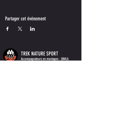
Partager cet événement
TREK NATURE SPORT
Accompagnateurs
en montagne
- UIMLA
info.treknaturesport@gmail.com
www.treknaturesport.com
BE
0694.893.251
Conditions de vente
Restez informé des prochaines activités