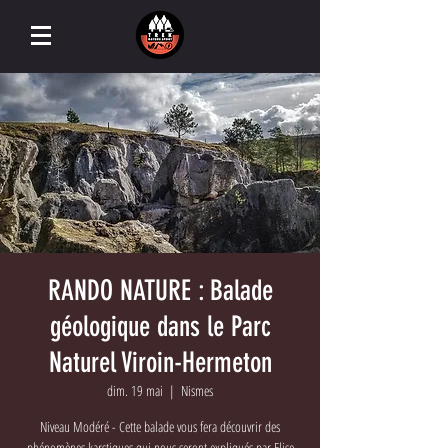
RANDO NATURE : Balade
géologique dans le Parc
Naturel Viroin-Hermeton
dim. 19 mai
  |  
Nismes
Niveau Modéré - Cette balade vous fera découvrir des
phénomènes karstiques qui nous seront expliqués par Elise