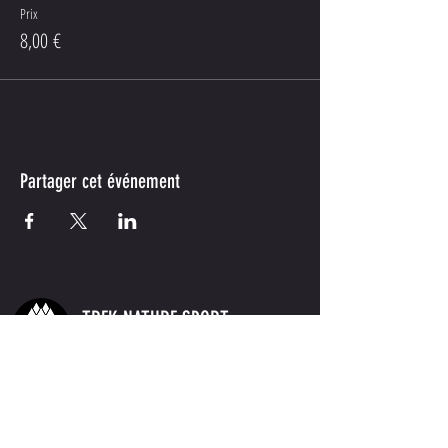
Prix
8,00 €
Partager cet événement
TREK NATURE SPORT
Accompagnateurs
en montagne
- UIMLA
info.treknaturesport@gmail.com
www.treknaturesport.com
BE
0694.893.251