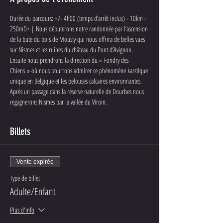
Durée du parcours: +/- 4h00 (temps d’arrêt inclus) - 10km - 
250mD+ | Nous débuterons notre randonnée par l’ascension 
de la bute du bois de Mousty qui nous offrira de belles vues 
sur Nismes et les ruines du château du Pont d’Avignon. 
Ensuite nous prendrons la direction du « Fondry des 
Chiens » où nous pourrons admirer ce phénomène karstique 
unique en Belgique et les pelouses calcaires environnantes. 
Après un passage dans la réserve naturelle de Dourbes nous 
regagnerons Nismes par la vallée du Viroin.
Billets
Vente expirée
Type de billet
Adulte/Enfant
Plus d'info