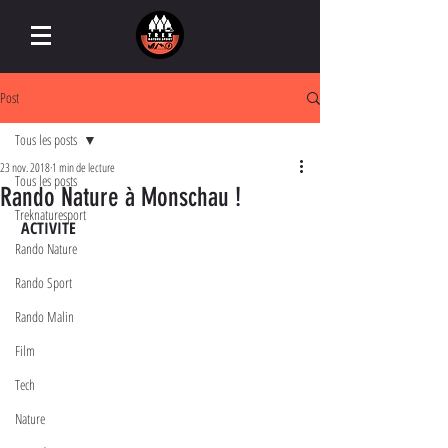
Post
Tous les posts
23 nov. 2018
1 min de lecture
Tous les posts
Rando Nature à Monschau !
Treknaturesport
ACTIVITE
Rando Nature
Rando Sport
Rando Malin
Film
Tech
Nature