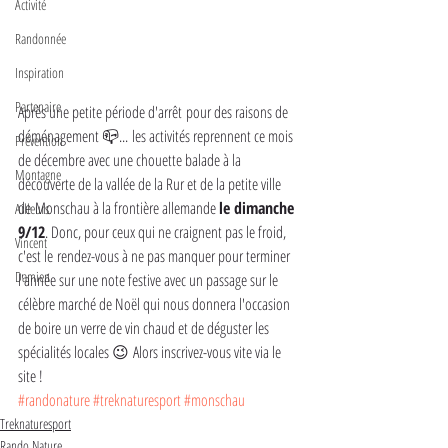
Activité
Randonnée
Inspiration
Partenaire
Après une petite période d'arrêt pour des raisons de 
déménagement 📪... les activités reprennent ce mois 
Prévention
de décembre avec une chouette balade à la 
Montagne
découverte de la vallée de la Rur et de la petite ville 
de Monschau à la frontière allemande 
le dimanche 
Ailleurs
9/12
. Donc, pour ceux qui ne craignent pas le froid, 
Vincent
c'est le rendez-vous à ne pas manquer pour terminer 
Damien
l'année sur une note festive avec un passage sur le 
célèbre marché de Noël qui nous donnera l'occasion 
de boire un verre de vin chaud et de déguster les 
spécialités locales 😉 Alors inscrivez-vous vite via le 
site !
#randonature
#treknaturesport
#monschau
Treknaturesport
Rando Nature